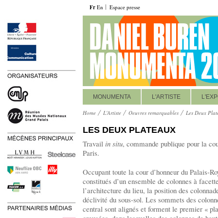
Fr
En
Espace presse
MONUMENTA
L'ARTISTE
L'EXP
Home
L'Artiste
Oeuvres remarquables
Les Deux Plat
LES DEUX PLATEAUX
Travail
in situ
, commande publique pour la cou
Paris.
Occupant toute la cour d’honneur du Palais-Ro
constitués d’un ensemble de colonnes à facettes
l’architecture du lieu, la position des colonnade
déclivité du sous-sol. Les sommets des colonn
central sont alignés et forment le premier « pl