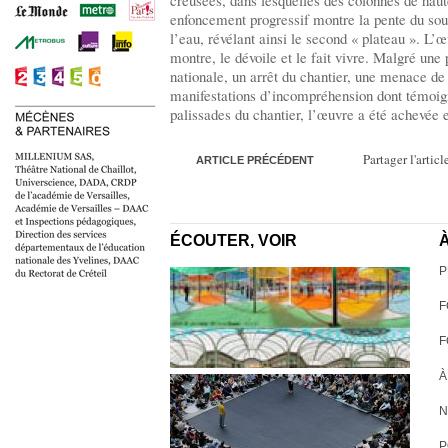
creusées, dans lesquelles des colonnes de haute
enfoncement progressif montre la pente du sous
l’eau, révélant ainsi le second « plateau ». L’œ
montre, le dévoile et le fait vivre. Malgré un
nationale, un arrêt du chantier, une menace de 
manifestations d’incompréhension dont témoigne
palissades du chantier, l’œuvre a été achevée e
Partager l'articl
ARTICLE PRÉCÉDENT
ÉCOUTER, VOIR
À
P
F
F
À
N
P