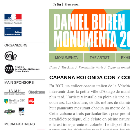
Fr
En
Press room
MONUMENTA
THE ARTIST
EXHI
Home
The Artist
Remarkable Works
Capanna rotonda
CAPANNA ROTONDA CON 7 CO
En 2007, un collectionneur italien de la Vénéti
intervenir dans la petite ville d’Asiago de ma
plus tard, l’artiste y installe en plein air une 
couleurs. La structure, de dix mètres de diamè
huit panneaux mesurant chacun un mètre de lar
Cette cabane a trois particularités : pour premi
parallélépipédique, elle éclate en pleine natur
elle est transparente et colorée. Le dispositif 
portes ont été déplacées vers l’extérieur, les vi