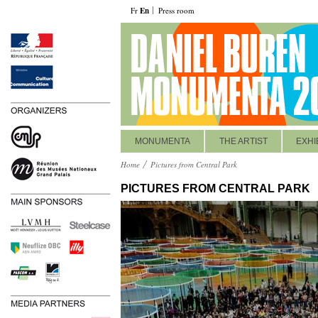
Fr
En
Press room
MONUMENTA
THE ARTIST
EXHI
Home
Pictures from Central Park
PICTURES FROM CENTRAL PARK