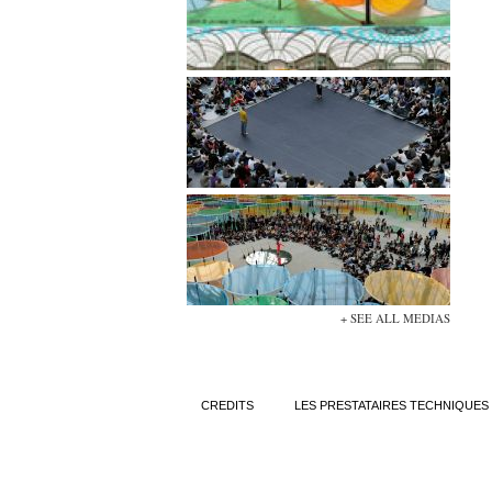
+ SEE ALL MEDIAS
CREDITS
LES PRESTATAIRES TECHNIQUES