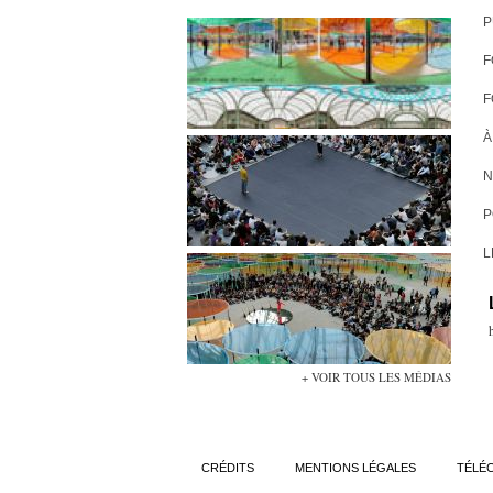
P
F
F
À
N
P
L
+ VOIR TOUS LES MÉDIAS
CRÉDITS
MENTIONS LÉGALES
TÉLÉ