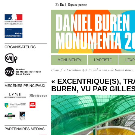
Fr
En
Espace presse
MONUMENTA
L'ARTISTE
L'EXP
Home
« Excentrique(s), travail in situ » de Daniel Buren,
« EXCENTRIQUE(S), TRA
BUREN, VU PAR GILLES