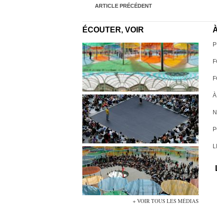
ARTICLE PRÉCÉDENT
ÉCOUTER, VOIR
À
P
F
F
À
N
P
L
+ VOIR TOUS LES MÉDIAS